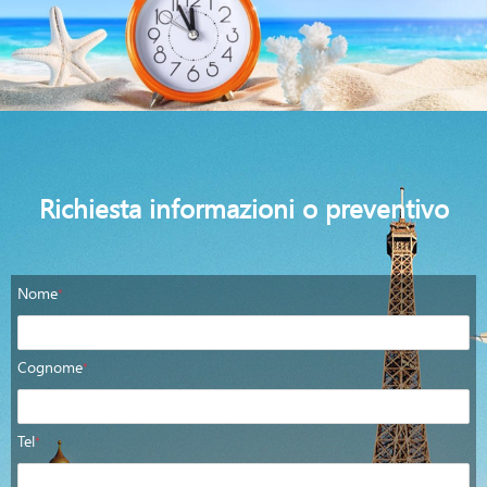
Richiesta informazioni o preventivo
Nome
*
Cognome
*
Tel
*