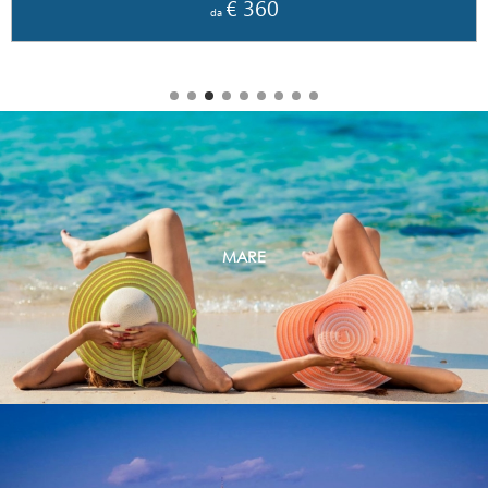
€ 499
da
MARE