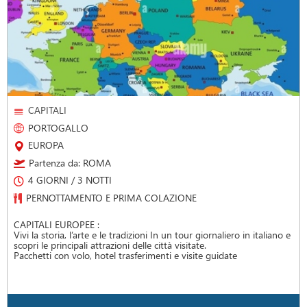
MARE
CAMPANIA
FORIO D'ISCHIA
Partenza da: UMBRIA - LAZIO
8 GIORNI / 7 NOTTI
PENSIONE COMPLETA BEVANDE INCLUSE
ISCHIA - L'ISOLA VERDE DEL BENESSERE
Speciale partenze di gruppo in Bus Gran Turismo - Hotel Terme
Villa Teresa 3* a Forio d'Ischia - pensione completa con bevande