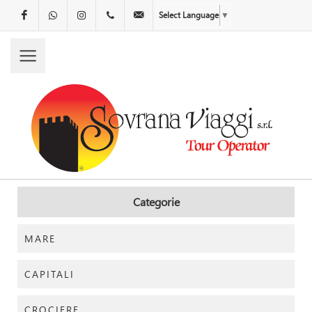
Facebook
WhatsApp
Instagram
00.00000000
info@companyname.com
Select Language
▼
Categorie
MARE
CAPITALI
CROCIERE