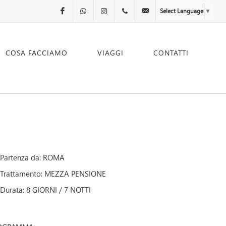
Facebook
WhatsApp
Instagram
00.00000000
info@companyname.co
Select Language
▼
COSA FACCIAMO
VIAGGI
CONTATTI
Partenza da: ROMA
Trattamento: MEZZA PENSIONE
Durata: 8 GIORNI / 7 NOTTI