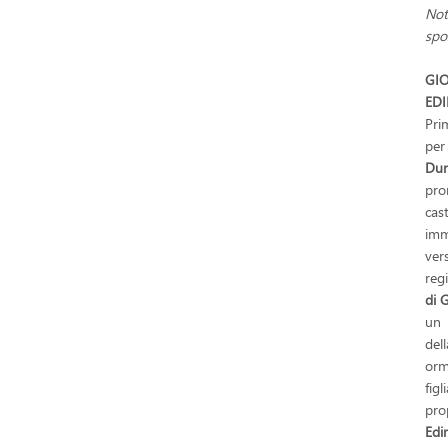
Not
spo
GI
ED
Pri
per
Dun
pro
cas
imm
ver
reg
di
G
un 
del
orm
fig
pro
Edi