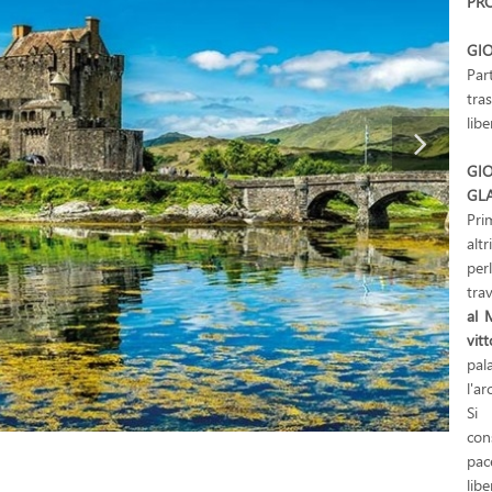
PR
GIO
Pa
tra
lib
GI
GL
Pri
alt
per
tra
al
M
vit
pal
l'a
Si 
con
pac
lib