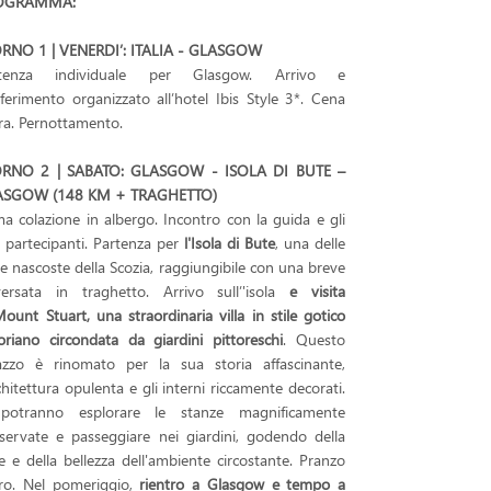
OGRAMMA:
RNO 1 | VENERDI’: ITALIA - GLASGOW
rtenza individuale per Glasgow. Arrivo e
sferimento organizzato all’hotel Ibis Style 3*. Cena
era. Pernottamento.
ORNO 2 | SABATO: GLASGOW - ISOLA DI BUTE –
ASGOW (148 KM + TRAGHETTO)
ma colazione in albergo. Incontro con la guida e gli
ri partecipanti. Partenza per
l'Isola di Bute
, una delle
le nascoste della Scozia, raggiungibile con una breve
versata in traghetto. Arrivo sull’'isola
e visita
ount Stuart, una straordinaria villa in stile gotico
toriano circondata da giardini pittoreschi
. Questo
azzo è rinomato per la sua storia affascinante,
rchitettura opulenta e gli interni riccamente decorati.
potranno esplorare le stanze magnificamente
servate e passeggiare nei giardini, godendo della
e e della bellezza dell'ambiente circostante. Pranzo
ero. Nel pomeriggio,
rientro a
Glasgow e tempo a