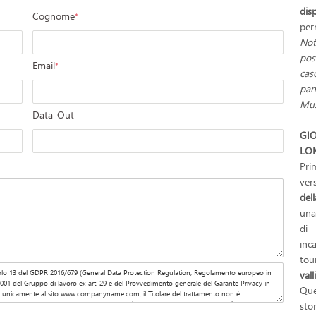
dis
Cognome
*
per
Not
pos
Email
*
cas
pan
Mu
Data-Out
GI
LOM
Pri
ver
de
una
di 
inc
tou
val
Que
sto