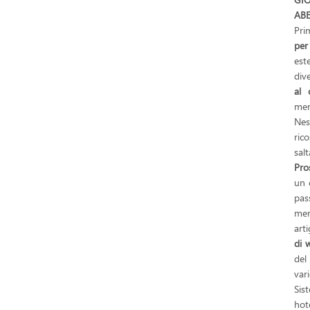
ABE
Pri
per
est
div
al
mer
Nes
rico
salt
Pro
un 
pas
mer
art
di 
del
var
Sis
hot