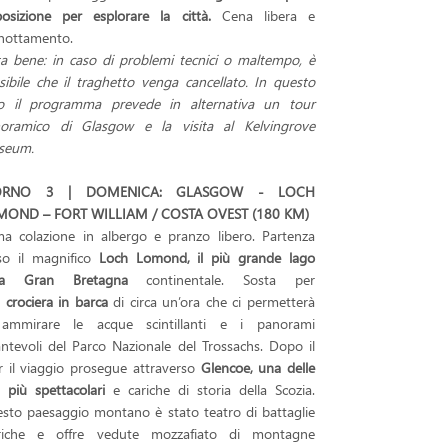
posizione per esplorare la città.
Cena libera e
nottamento.
a bene: in caso di problemi tecnici o maltempo, è
sibile che il traghetto venga cancellato. In questo
o il programma prevede in alternativa un tour
oramico di Glasgow e la visita al Kelvingrove
seum.
ORNO 3 | DOMENICA: GLASGOW - LOCH
OND – FORT WILLIAM / COSTA OVEST (180 KM)
ma colazione in albergo e pranzo libero. Partenza
so il magnifico
Loch Lomond, il più grande lago
lla Gran
Bretagna
continentale. Sosta per
crociera in barca
di circa un’ora che ci permetterà
ammirare le acque scintillanti e i panorami
antevoli del Parco Nazionale del Trossachs. Dopo il
r il viaggio prosegue attraverso
Glencoe, una delle
li più spettacolari
e cariche di storia della Scozia.
sto paesaggio montano è stato teatro di battaglie
riche e offre vedute mozzafiato di montagne