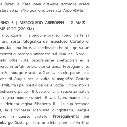
a bene: la visita della distilleria potrebbe essere
stata ad un altro giorno in base alla disponibilità.
ORNO 6 | MERCOLEDI’: ABERDEEN - GLAMIS –
IMBURGO (220 KM)
ma colazione in albergo e pranzo libero. Partenza
 una
sosta fotografica del maestoso Castello di
nottar
, una fortezza medievale che si erge su un
montorio roccioso affacciato sul Mar del Nord. Il
tello offre viste panoramiche spettacolari ed è
erso in un'atmosfera storica unica. Proseguimento
so Edimburgo e sosta a Glamis, piccolo paese nella
ione di Angus per la
visita al magnifico Castello
lamis,
fra i più prestigiosi della Scozia, circondato da
bellissimo parco. Il Castello fu la residenza natale
la regina madre Elizabeth Bowes-Lyon, madre della
ai defunta regina Elisabetta II. La sua seconda
lia, la Principessa Margaret d'Inghilterra, nacque
prio in questo castello
. Proseguimento per
mburgo
. Sosta per foto ai celebri ponti sul Firth of