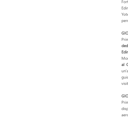
For
Edi
Yot
per
GIO
Pri
ded
Edi
Mon
al C
un'
gui
vis
GIO
Pri
dis
aero