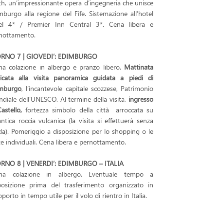
th, un’impressionante opera d’ingegneria che unisce
mburgo alla regione del Fife. Sistemazione all’hotel
el 4* / Premier Inn Central 3*. Cena libera e
nottamento.
RNO 7 | GIOVEDI’: EDIMBURGO
ma colazione in albergo e pranzo libero.
Mattinata
icata alla visita panoramica guidata a piedi di
mburgo
, l’incantevole capitale scozzese, Patrimonio
diale dell’UNESCO. Al termine della visita,
ingresso
astello,
fortezza simbolo della città arroccata su
antica roccia vulcanica (la visita si effettuerà senza
da). Pomeriggio a disposizione per lo shopping o le
ite individuali. Cena libera e pernottamento.
RNO 8 | VENERDI’: EDIMBURGO – ITALIA
ma colazione in albergo. Eventuale tempo a
posizione prima del trasferimento organizzato in
porto in tempo utile per il volo di rientro in Italia.