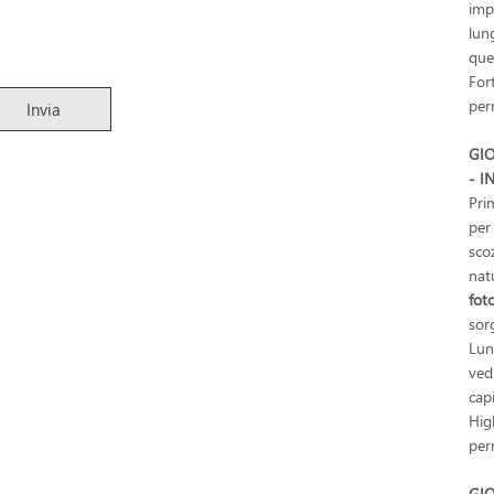
imp
lun
que
For
per
Invia
GIO
- I
Pri
per
sco
nat
fot
sor
Lun
ved
cap
Hi
per
GI