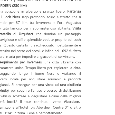
RDEEN (230 KM)
ma colazione in albergo e pranzo libero.
Partenza
 il Loch Ness
, lago profondo, scuro e stretto che si
ende per 37 Km tra Inverness e Fort Augustus
entato famoso per il suo misterioso abitante.
Visita
castello di Urquhart
che domina un paesaggio
aviglioso e offre splendide vedute proprio sul Loch
s. Questo castello fu saccheggiato ripetutamente e
struito nel corso dei secoli, e infine nel 1692 fu fatto
are in aria per impedire ai giacobiti di servirsene.
seguimento per Inverness
, una città vibrante con
carattere unico. Tempo libero per esplorare la città,
seggiando lungo il fiume Ness o visitando il
cato locale per acquistare souvenir e prodotti
igianali. Si prosegue per una
visita ad una distilleria
whisky,
per scoprire l'antico processo di distillazione
 whisky scozzese e degustare alcune delle migliori
ietà locali.* Il tour continua verso
Aberdeen
.
temazione all’hotel Ibis Aberdeen Centre 3* o altro
el 3*/4* in zona. Cena e pernottamento.