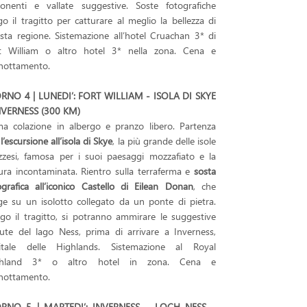
onenti e vallate suggestive. Soste fotografiche
go il tragitto per catturare al meglio la bellezza di
sta regione. Sistemazione all’hotel Cruachan 3* di
t William o altro hotel 3* nella zona. Cena e
nottamento.
RNO 4 | LUNEDI’: FORT WILLIAM - ISOLA DI SKYE
NVERNESS (300 KM)
ma colazione in albergo e pranzo libero. Partenza
l’escursione all’isola di Skye
, la più grande delle isole
zzesi, famosa per i suoi paesaggi mozzafiato e la
ura incontaminata. Rientro sulla terraferma e
sosta
ografica
all’iconico Castello di Eilean Donan
, che
ge su un isolotto collegato da un ponte di pietra.
go il tragitto, si potranno ammirare le suggestive
ute del lago Ness, prima di arrivare a Inverness,
itale delle Highlands. Sistemazione al Royal
ghland 3* o altro hotel in zona. Cena e
nottamento.
ORNO 5 | MARTEDI’: INVERNESS – LOCH NESS –