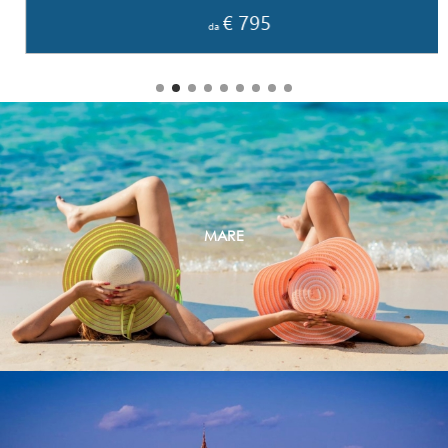
€ 795
da
MARE