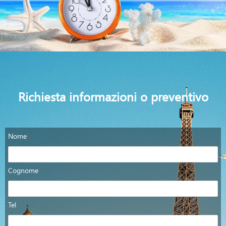
Richiesta informazioni o preventivo
Nome
*
Cognome
*
Tel
*