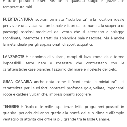
E tutte possono essere vissute in qualsiasi stagione grazie alle
temperature miti.
FUERTEVENTURA
soprannominata "isola Lenta"
è la location
ideale
per vivere una vacanza non banale e fuori dal comune, alla scoperta di
paesaggi rocciosi modellati dal vento che si alternano a spiagge
sconfinate, interrotte a tratti da splendide baie nascoste. Ma è anche
la meta ideale per gli appassionati di sport acquatici
.
LANZAROTE
è sinonimo di vulcani, campi di lava, rocce dalle forme
impossibili, terre nere e rossastre che contrastano con le
caratteristiche case bianche, l'azzurro del mare e il celeste del cielo.
GRAN CANARIA
anche nota come il "continente in miniatura", si
caratterizza per i suoi forti contrasti: p
rofonde gole, vallate, imponenti
rocce e caldere vulcaniche, impressionanti scogliere.
TENERIFE
è l'isola delle mille esperienze. Mille programmi possibili in
qualsiasi periodo dell'anno grazie alla bontà del suo clima e all’ampio
ventaglio di attività che offre la più grande tra le Isole Canarie.