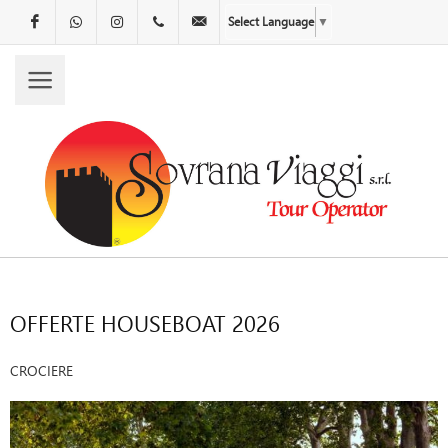
Facebook
WhatsApp
Instagram
00.00000000
info@companyname.com
Select Language
▼
OFFERTE HOUSEBOAT 2026
CROCIERE